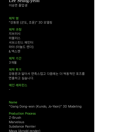
Lee Seung-yeon
이승연 졸업생
​제작 명
“강동원 (군도, 조윤)” 3D 모델링
​제작 과정
지브러시
마블러스
서브스턴스 페인터
마야 (아놀드 렌더)
& 엑스젠
​제작 기간
3개월
제작 후기
강동원과 닮아서 만족스럽고 다음에는 더 역동적인 포즈를
연출하고 싶습니다.
메인 ​레퍼런스​
-
Name
”Gang Dong-won (Kundo, Jo-Yoon)” 3D Modeling
Production Process
Z-Brush
Marvelous
Substance Painter
Maya (Arnold render)