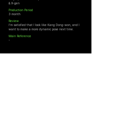
& X-gen
Production Period
3 month
Review
I'm satisfied that I look like Kang Dong-won, and I
want to make a more dynamic pose next time.
Main Reference
-
CG5 아카데미 홈페이지
CGING 온라인 교육 플랫폼