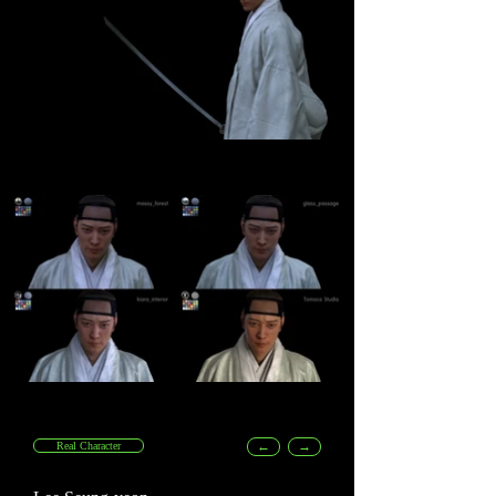
←
→
Real Character