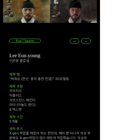
←
→
Real Character
Lee Eun-young
이은영 졸업생
​제작 명
"박희순 (한산: 용의 출현 컨셉)" 3D모델링
​제작 과정
지브러시
마블러스
서브스턴스 페인터
마야 (아놀드 렌더)
& 엑스젠
​제작 기간
5개월
제작 후기
X-gen 작업을 재밌어 하는 편인데, 헤어 뿐 아니라 의상 부
분에도 X-gen작업이 많아 재밌게 작업했습니다. 의상의