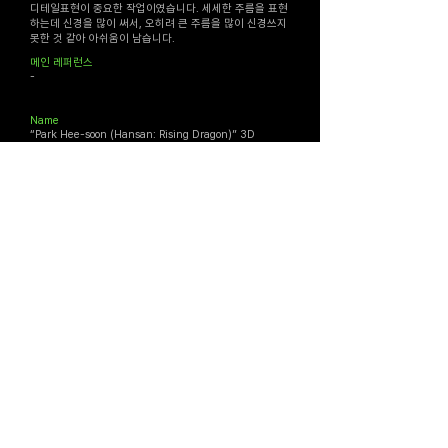
디테일표현이 중요한 작업이였습니다. 세세한 주름을 표현
하는데 신경을 많이 써서, 오히려 큰 주름을 많이 신경쓰지
못한 것 같아 아쉬움이 남습니다.
메인 ​레퍼런스​
-
Name
“Park Hee-soon (Hansan: Rising Dragon)” 3D
Modeling
Production Process
Z-Brush
Marvelous
Substance Painter
Maya (Arnold render)
& X-gen
Production Period
5 month
Review
I enjoy working with X-gen, and it was fun to work
on the costumes as well as the hair. It was
important to express the details of the costumes. I
paid a lot of attention to the details of the wrinkles,
so I think I didn't pay enough attention to the big
wrinkles.
Main Reference
-