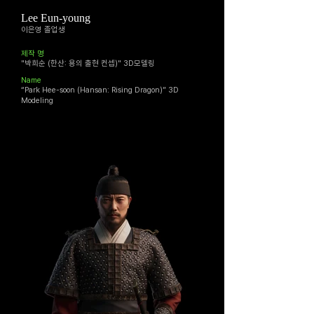
Lee Eun-young
이은영 졸업생
​제작 명
"박희순 (한산: 용의 출현 컨셉)" 3D모델링
Name
“Park Hee-soon (Hansan: Rising Dragon)” 3D
Modeling