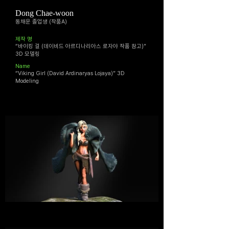
Dong Chae-woon
동채운 졸업생 (작품A)
​제작 명
“바이킹 걸 (데이비드 아르디나리아스 로자야 작품 참고)”
3D 모델링
Name
“Viking Girl (David Ardinaryas Lojaya)” 3D
Modeling