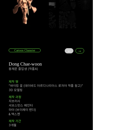
←
→
Cartoon Character
Dong Chae-woon
동채운 졸업생 (작품A)
​제작 명
“바이킹 걸 (데이비드 아르디나리아스 로자야 작품 참고)”
3D 모델링
​제작 과정
지브러시
서브스턴스 페인터
마야 (브이레이 렌더)
& 엑스젠
​제작 기간
3개월