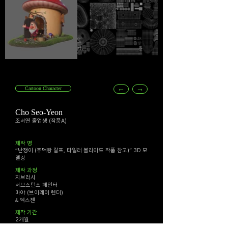
←
→
Cartoon Character
Cho Seo-Yeon
조서연 졸업생 (작품A)
​제작 명
“난쟁이 (주먹왕 랄프, 타일러 볼리아드 작품 참고)” 3D 모
델링
​제작 과정
지브러시
서브스턴스 페인터
마야 (브이레이 렌더)
& 엑스젠
​제작 기간
2개월