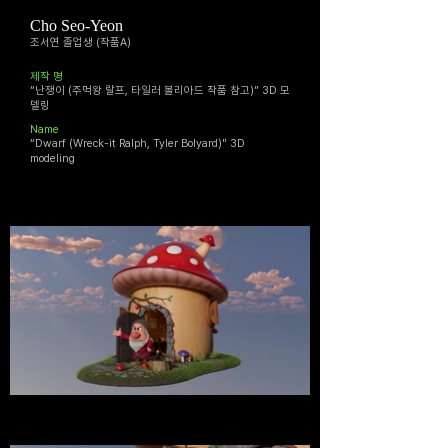
Cho Seo-Yeon
조서연 졸업생 (작품A)
​제작 명
“난쟁이 (주먹왕 랄프, 타일러 볼리아드 작품 참고)” 3D 모
델링
Name
“Dwarf (Wreck-it Ralph, Tyler Bolyard)" 3D
modeling